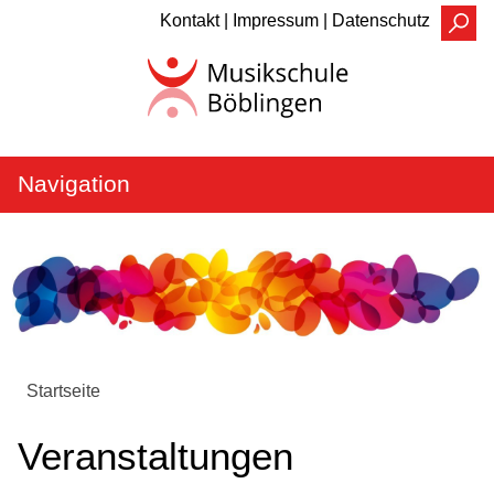
Kontakt |
Impressum |
Datenschutz
Navigation
WER
Unser Team
Kontakt
Elternbeirat
Startseite
WAS
Veranstaltungen
Fächer