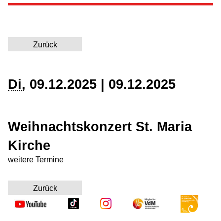
Elementarausbildung
Instrumentalausbildung
Zurück
Instrumentenkarussell
Di
, 09.12.2025
|
09.12.2025
Vokalausbildung
Ensembles
Weihnachtskonzert
St. Maria
GrooveLAB
Kirche
MusicLAB
weitere Termine
Leistungsförderung
Zurück
SingPause BB
Kooperation