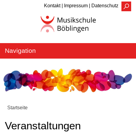
Kontakt |
Impressum |
Datenschutz
Navigation
WER
Unser Team
Kontakt
Elternbeirat
Startseite
WAS
Veranstaltungen
Fächer