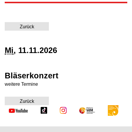
Elementarausbildung
Instrumentalausbildung
Zurück
Instrumentenkarussell
Mi
, 11.11.2026
Vokalausbildung
Ensembles
Bläserkonzert
GrooveLAB
weitere Termine
MusicLAB
Zurück
Leistungsförderung
SingPause BB
Kooperation